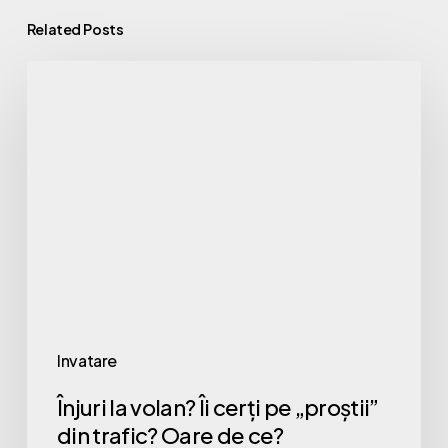
Related Posts
Înjuri
la
volan?
Îi
cerți
pe
„proștii”
din
trafic?
Oare
Invatare
de
Înjuri la volan? Îi cerți pe „proștii”
ce?
din trafic? Oare de ce?