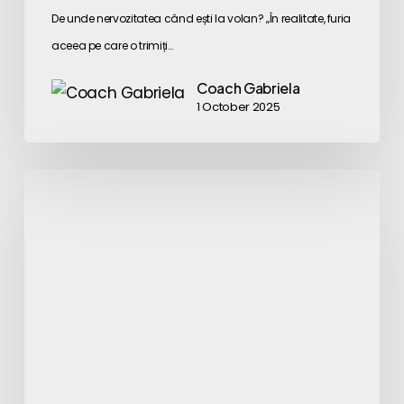
De unde nervozitatea când ești la volan? „În realitate, furia
aceea pe care o trimiți…
Coach Gabriela
1 October 2025
Rezistența
interioară
–
un
agent
sabotor
sau
un
protector