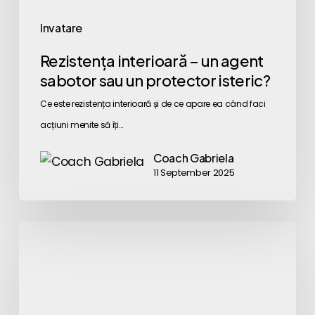
isteric?
Invatare
Rezistența interioară – un agent
sabotor sau un protector isteric?
Ce este rezistența interioară și de ce apare ea când faci
acțiuni menite să îți…
Coach Gabriela
11 September 2025
Teoria
Drogului
Interior