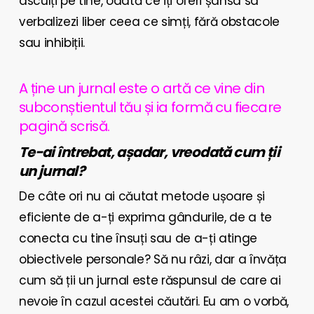
asculți pe tine, odată ce iți oferi șansa sa
verbalizezi liber ceea ce simți, fără obstacole
sau inhibiții.
A ține un jurnal este o artă ce vine din
subconștientul tău și ia formă cu fiecare
pagină scrisă.
Te-ai întrebat, așadar, vreodată cum ții
un jurnal?
De câte ori nu ai căutat metode ușoare și
eficiente de a-ți exprima gândurile, de a te
conecta cu tine însuți sau de a-ți atinge
obiectivele personale? Să nu râzi, dar a învăța
cum să ții un jurnal este răspunsul de care ai
nevoie în cazul acestei căutări. Eu am o vorbă,