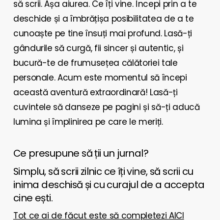
să scrii. Așa aiurea. Ce îți vine. Începi prin a te
deschide și a îmbrățișa posibilitatea de a te
cunoaște pe tine însuți mai profund. Lasă-ți
gândurile să curgă, fii sincer și autentic, și
bucură-te de frumusețea călătoriei tale
personale. Acum este momentul să începi
această aventură extraordinară! Lasă-ți
cuvintele să danseze pe pagini și să-ți aducă
lumina și împlinirea pe care le meriți.
Ce presupune să ții un jurnal?
Simplu, să scrii zilnic ce îți vine, să scrii cu
inima deschisă și cu curajul de a accepta
cine ești.
Tot ce ai de făcut este să completezi
AICI