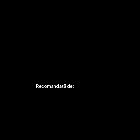
Meniu
Legal:
Evenimente
SC FACE YOURSELF SRL
Newsletter
CUI:
51049327
Nr. Registrul
Comerțului:
J2024049769007 /
19.12.2024
Recomandată de:
A
p
a
s
ă
A
i
c
i