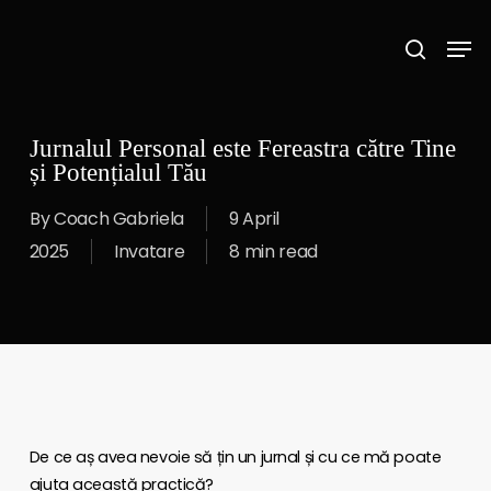
Skip
Men
to
search
main
content
Jurnalul Personal este Fereastra către Tine
și Potențialul Tău
By
Coach Gabriela
9 April
2025
Invatare
8 min read
De ce aș avea nevoie să țin un jurnal și cu ce mă poate
ajuta această practică?