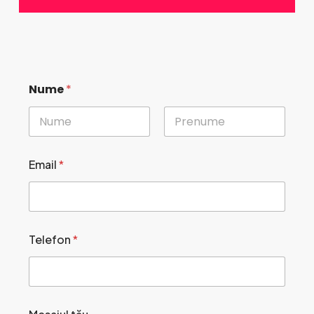
T
Nume
*
e
l
e
f
First
Last
o
n
Email
*
t
ă
u
M
e
s
Telefon
*
a
j
u
l