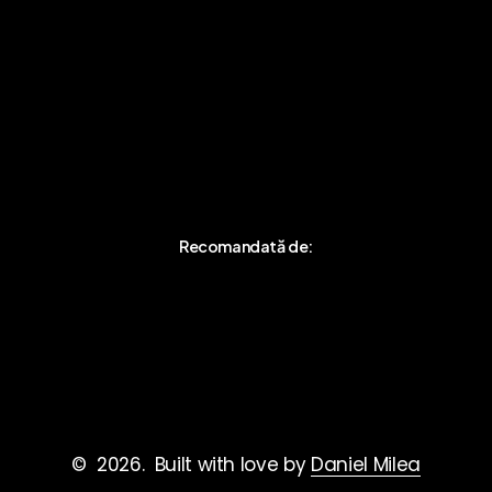
Legal:
Meniu
SC FACE YOURSELF SRL
Evenimente
CUI:
51049327
Newsletter
Nr. Registrul
Comerțului:
J2024049769007 /
19.12.2024
Recomandată de:
A
p
a
s
ă
A
i
c
i
©
2026
. Built with love by
Daniel Milea