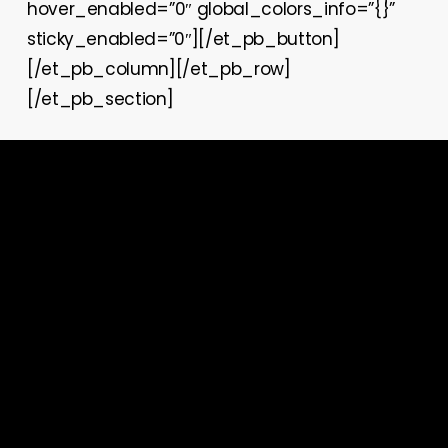
hover_enabled=”0″ global_colors_info=”{}”
sticky_enabled=”0″][/et_pb_button]
[/et_pb_column][/et_pb_row]
[/et_pb_section]
Meniu
Legal: