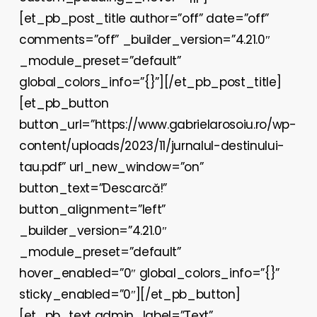
[et_pb_post_title author=”off” date=”off”
comments=”off” _builder_version=”4.21.0″
_module_preset=”default”
global_colors_info=”{}”][/et_pb_post_title]
[et_pb_button
button_url=”https://www.gabrielarosoiu.ro/wp-
content/uploads/2023/11/jurnalul-destinului-
tau.pdf” url_new_window=”on”
button_text=”Descarcă!”
button_alignment=”left”
_builder_version=”4.21.0″
_module_preset=”default”
hover_enabled=”0″ global_colors_info=”{}”
sticky_enabled=”0″][/et_pb_button]
[et_pb_text admin_label=”Text”