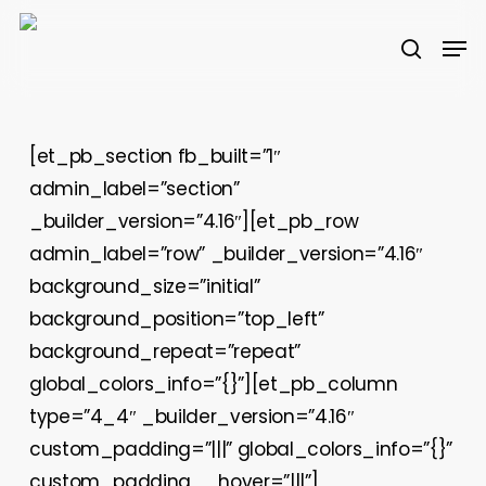
Skip
Men
to
search
main
content
[et_pb_section fb_built=”1″
admin_label=”section”
_builder_version=”4.16″][et_pb_row
admin_label=”row” _builder_version=”4.16″
background_size=”initial”
background_position=”top_left”
background_repeat=”repeat”
global_colors_info=”{}”][et_pb_column
type=”4_4″ _builder_version=”4.16″
custom_padding=”|||” global_colors_info=”{}”
custom_padding__hover=”|||”]