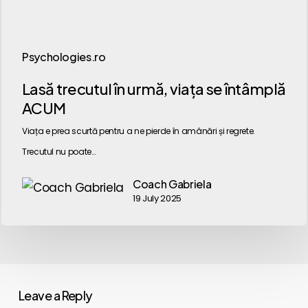
Psychologies.ro
Lasă
Lasă trecutul în urmă, viața se întâmplă
trecutul
ACUM
în
Viața e prea scurtă pentru a ne pierde în amânări și regrete.
urmă,
Trecutul nu poate…
viața
se
Coach Gabriela
19 July 2025
întâmplă
ACUM
Leave a Reply