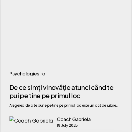
Psychologies.ro
De
De ce simți vinovăție atunci când te
ce
pui pe tine pe primul loc
simți
Alegerea de a te pune pe tine pe primul loc este un act de iubire…
vinovăție
atunci
Coach Gabriela
19 July 2025
când