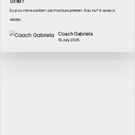
tine?
împiedică
Eu și cu mine suntem cei mai buni prieteni. Sau nu? A avea o
să
relație…
ai
o
Coach Gabriela
19 July 2025
relație
bună
cu
tine?