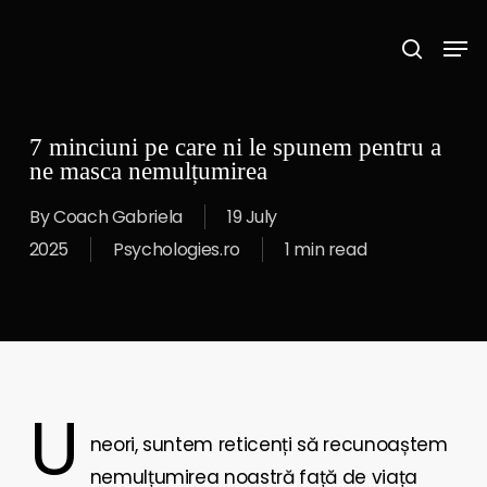
Skip
Men
to
search
main
content
7 minciuni pe care ni le spunem pentru a
ne masca nemulțumirea
By
Coach Gabriela
19 July
2025
Psychologies.ro
1 min read
U
neori, suntem reticenți să recunoaștem
nemulțumirea noastră față de viața