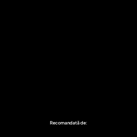
Legal:
Meniu
SC FACE YOURSELF SRL
Evenimente
CUI:
51049327
Newsletter
Nr. Registrul
Comerțului:
J2024049769007 /
19.12.2024
Recomandată de:
A
p
a
s
ă
A
i
c
i